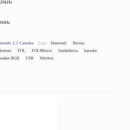
– 20kHz
0/60Hz
Sonido 2.1 Canales
Tags:
bluetooth
Bocina
Remoto
FOL
FOLMéxico
Inalámbrica
karaoke
peaker RGB
USB
Wireless